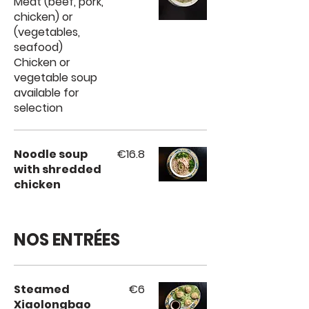
Meat (beef, pork,
chicken) or
(vegetables,
seafood)
Chicken or
vegetable soup
available for
selection
Noodle soup
€16.8
with shredded
chicken
NOS ENTRÉES
Steamed
€6
Xiaolongbao