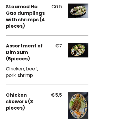
Steamed Ha
€6.5
Gao dumplings
with shrimps (4
pieces)
Assortment of
€7
Dim Sum
(5pieces)
Chicken, beef,
pork, shrimp
Chicken
€5.5
skewers (3
pieces)