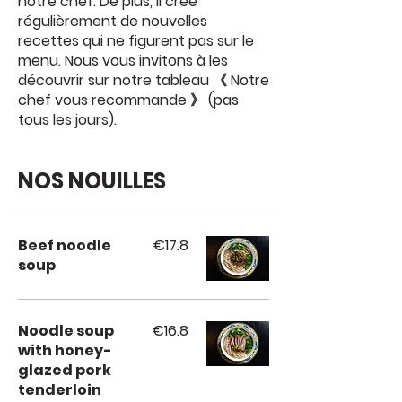
notre chef. De plus, il crée
régulièrement de nouvelles
recettes qui ne figurent pas sur le
menu. Nous vous invitons à les
découvrir sur notre tableau 《 Notre
chef vous recommande 》 (pas
tous les jours).
NOS NOUILLES
Beef noodle
€17.8
soup
Noodle soup
€16.8
with honey-
glazed pork
tenderloin