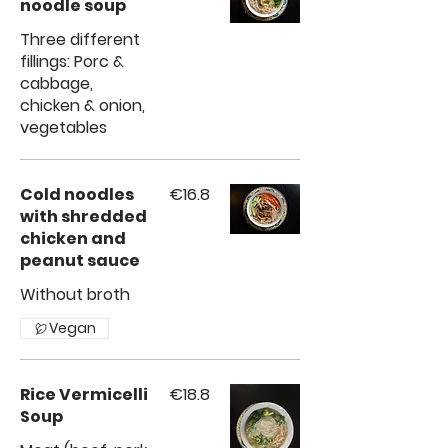
noodle soup
Three different
fillings: Porc &
cabbage,
chicken & onion,
vegetables
Cold noodles
€16.8
with shredded
chicken and
peanut sauce
Vegan
Rice Vermicelli
€18.8
Soup