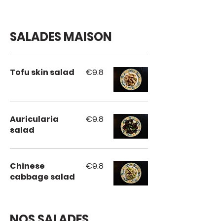
SALADES MAISON
Tofu skin salad
€9.8
Auricularia
€9.8
salad
Chinese
€9.8
cabbage salad
NOS SALADES