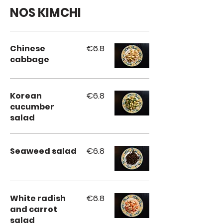
NOS KIMCHI
Chinese
€6.8
cabbage
Korean
€6.8
cucumber
salad
Seaweed salad
€6.8
White radish
€6.8
and carrot
salad