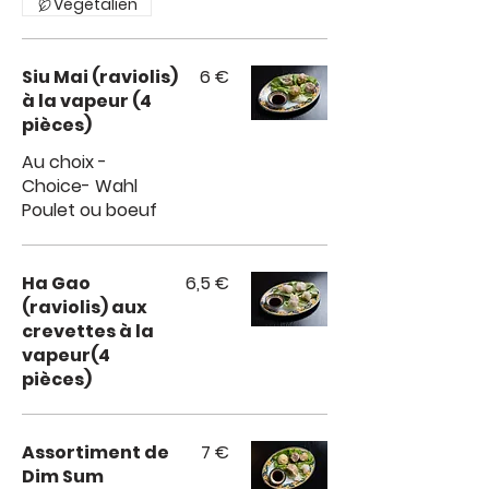
Végétalien
Siu Mai (raviolis)
6 €
à la vapeur (4
pièces)
Au choix -
Choice- Wahl
Poulet ou boeuf
Ha Gao
6,5 €
(raviolis) aux
crevettes à la
vapeur(4
pièces)
Assortiment de
7 €
Dim Sum