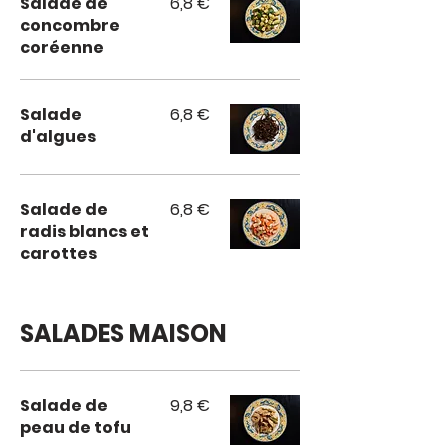
Salade de
6,8 €
concombre
coréenne
Salade
6,8 €
d'algues
Salade de
6,8 €
radis blancs et
carottes
SALADES MAISON
Salade de
9,8 €
peau de tofu