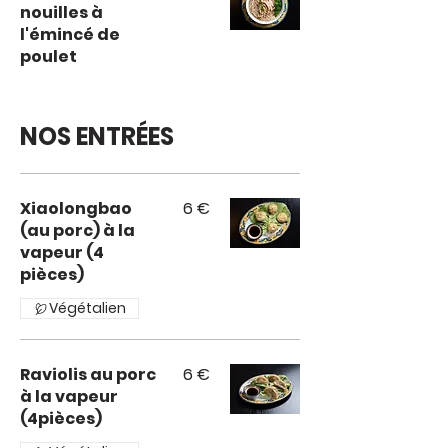
nouilles à
l'émincé de
poulet
NOS ENTRÉES
Xiaolongbao
6 €
(au porc) à la
vapeur (4
pièces)
Végétalien
Raviolis au porc
6 €
à la vapeur
(4pièces)