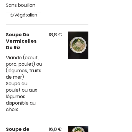
Végétalien
Soupe De
18,8 €
Vermicelles
De Riz
Viande (bœuf,
porc, poulet) ou
(légumes, fruits
de mer)
Soupe au
poulet ou aux
légumes
disponible au
choix
Soupe de
16,8 €